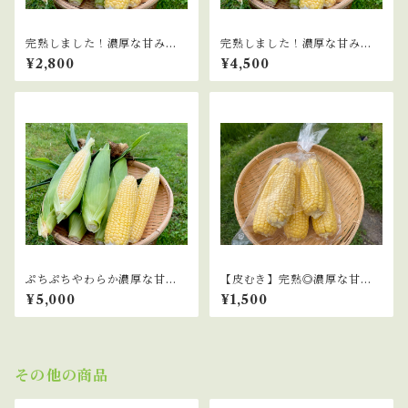
完熟しました！濃厚な甘み！
完熟しました！濃厚な甘み！
山育ちのトウモロコシ 6本
山育ちのトウモロコシ 10本
¥2,800
¥4,500
ぷちぷちやわらか濃厚な甘
【皮むき】完熟◎濃厚な甘
み！山育ちのトウモロコシ 10
み！山育ちのトウモロコシ 5～
¥5,000
¥1,500
本
6本×2袋
その他の商品