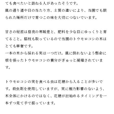
ても食べたいと訪ねる人があったそうです。
風の通り道や日の当たり方、土質の違いにより、当園でも限
られた場所だけで育つこの味を大切につないでいます。
甘さの秘密は昼夜の寒暖差と、肥料を少な目にゆっくりと育
てること。脇枝も取っているので当園のトウモロコシの木は
とても華奢です。
一本の木から採れる実は一つだけ。風に倒れないよう懸命に
根を張ったトウモロコシの養分がぎゅっと凝縮されていま
す。
トウモロコシの実を食べる虫は花穂から入ることが多いで
す。殺虫剤を使用していますが、実に極力影響のないよう、
木全体にかけるのではなく、花穂が出始めるタイミングを一
本ずつ見て手で振っています。