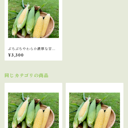
ぷちぷちやわらか濃厚な甘
み！山育ちのトウモロコシ 6
¥3,300
本
同じカテゴリの商品