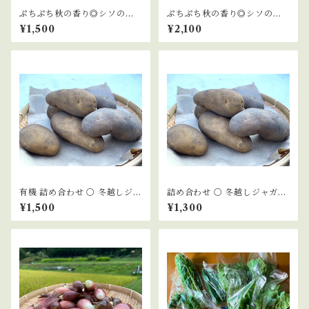
ぷちぷち秋の香り◎シソの実2
ぷちぷち秋の香り◎シソの実3
00g
00g
¥1,500
¥2,100
有機 詰め合わせ 〇 冬越しジャ
詰め合わせ 〇 冬越しジャガイ
ガイモ『きたあかり』1kg『メ
モ『きたあかり』1kg『メーク
¥1,500
¥1,300
ークイン』1kg
イン』1kg