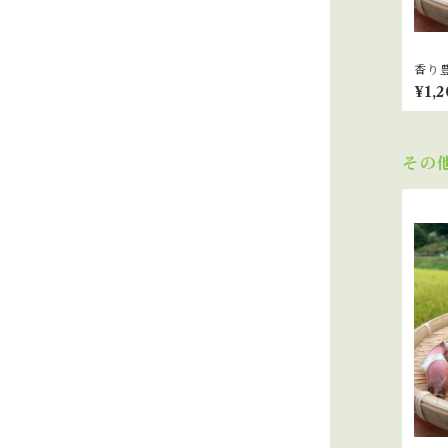
香り
¥1,2
その