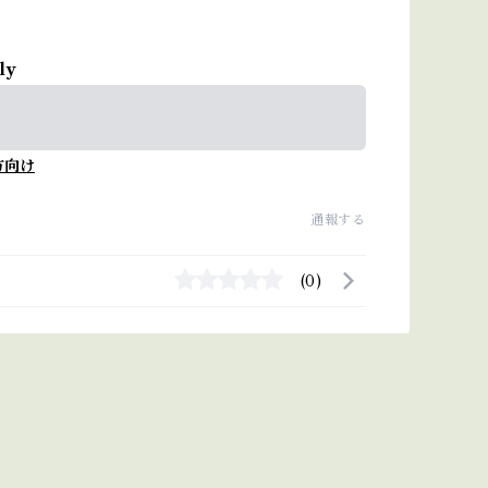
ly
方向け
通報する
(0)