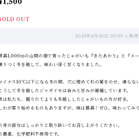
¥1,500
SOLD OUT
2025年4月30日 00:00 に
標高1,000ｍの山間の畑で育ったじゃがいも『きたあかり』と『メ
凍りつく冬を越して、味わい深く甘くなりました。
マイナス10℃以下になる冬の間、穴に埋めて杉の葉をのせ、凍らな
こうして冬を越したジャガイモは旨みと甘みが凝縮しています。
実は私たち、掘りたてよりも冬越ししたじゃがいもの方が好き。
しわが寄り始めるものもありますが、味は最高！ぜひ、味わってみ
☆芽の部分はしっかりと取り除いてお召し上がりください。
☆農薬、化学肥料不使用です。