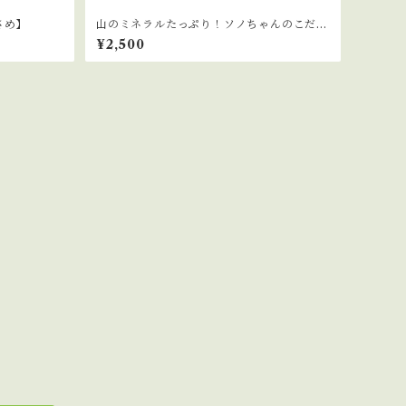
さめ】
山のミネラルたっぷり！ソノちゃんのこだわ
り野菜セット
¥2,500