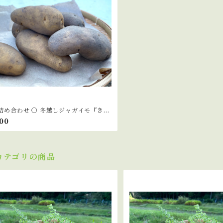
 詰め合わせ 〇 冬越しジャガイモ『きた
』1kg『メークイン』1kg
500
カテゴリの商品