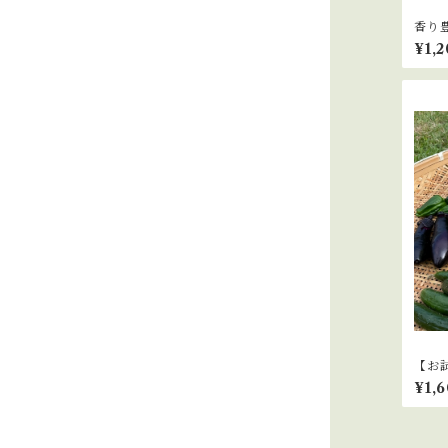
香り
¥1,2
【お
ノち
¥1,