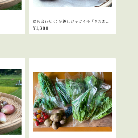
詰め合わせ 〇 冬越しジャガイモ『きたあか
り』1kg『メークイン』1kg
¥1,300